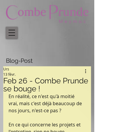
Blog-Post
Urs
13 févr.
Feb 26 - Combe Prunde
se bouge !
En réalité, ce n'est qu'à moitié 
vrai, mais c'est déjà beaucoup de 
nos jours, n'est-ce pas ?
En ce qui concerne les projets et 
l'entretien, rien ne bouge 