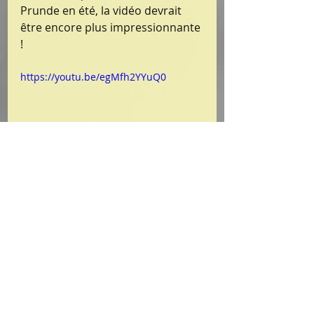
Prunde en été, la vidéo devrait 
être encore plus impressionnante 
!
https://youtu.be/egMfh2YYuQ0
Combe Prunde se bouge !
Posts récents
Voir tout