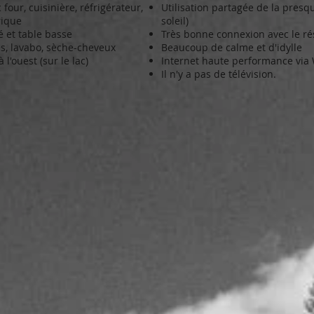
our, cuisinière, réfrigérateur,
Utilisation partagée de la presqu
rique
soleil)
 et table basse
Très bonne connexion avec le ré
es, lavabo, sèche-cheveux
Beaucoup de calme et d'idylle
 l'ouest (sur le lac)
Internet haute performance via 
Il n'y a pas de télévision.