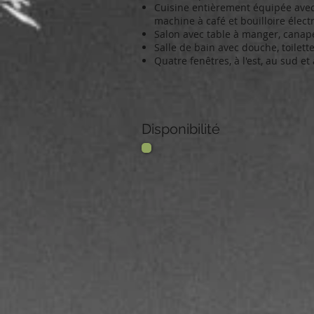
Cuisine entièrement équipée avec f
machine à café et bouilloire élect
Salon avec table à manger, canapé
Salle de bain avec douche, toilett
Quatre fenêtres, à l'est, au sud et à
Disponibilité