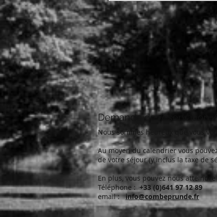
Demande de réservation / 
Nous sommes heureux que vous vous
Au moyen du calendrier vous pouvez d
de votre séjour (y inclus la taxe de sé
En plus, vous pouvez nous atteindre
Téléphone :
+33 (0)641 97 12 89
email :
info@combeprunde.fr