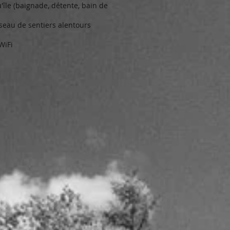
'île (baignade, détente, bain de
seau de sentiers alentours
WiFi