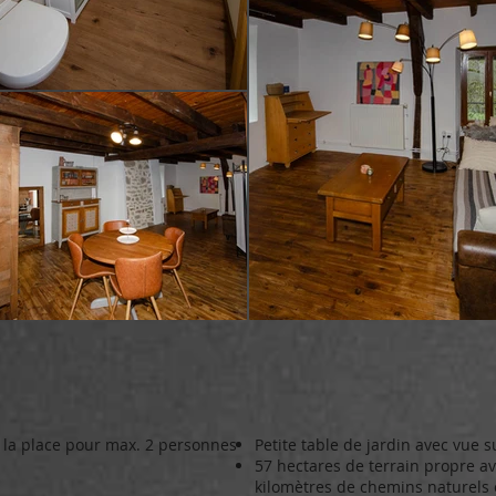
 la place pour max. 2 personnes
Petite table de jardin avec vue s
57 hectares de terrain propre av
kilomètres de chemins naturels