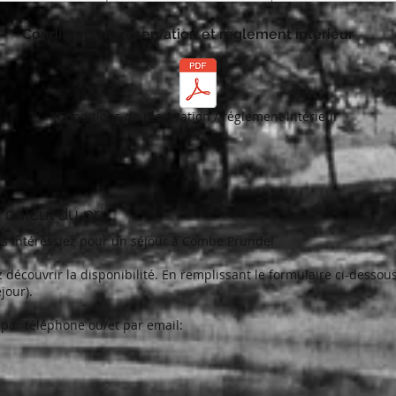
Conditions de réservation et règlement intérieur
Conditions de réservation / réglement intérieur
calcul du prix
 intéressiez pour un séjour à Combe Prunde!
écouvrir la disponibilité. En remplissant le formulaire ci-dessous
jour).
 par téléphone ou/et par email: