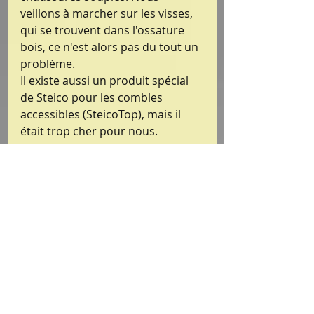
veillons à marcher sur les visses, 
qui se trouvent dans l'ossature 
bois, ce n'est alors pas du tout un 
problème.
Il existe aussi un produit spécial 
de Steico pour les combles 
accessibles (SteicoTop), mais il 
était trop cher pour nous.
La découpe des panneaux 
SteicoFlex a été effectuée à l'aide 
d'une scie égoïne électrique 
Bosch Professional GFZ 16-35 
avec lame ondulée. Nous avons 
découpé avec l'aspiration, mais 
cela fonctionne aussi très bien 
sans.
Les panneaux SteicoBase peuvent 