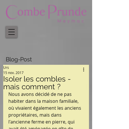
Blog-Post
Urs
15 nov. 2017
Isoler les combles -
mais comment ?
Nous avons décidé de ne pas 
habiter dans la maison familiale, 
où vivaient également les anciens 
propriétaires, mais dans 
l'ancienne ferme en pierre, qui 
avait été aménagée en gîte de 