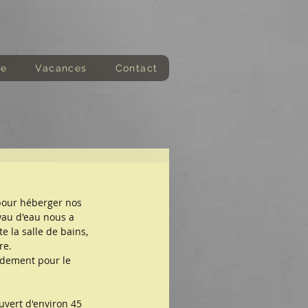
de
Vacances
Contact
pour héberger nos 
yau d'eau nous a 
e la salle de bains, 
re.
rdement pour le 
ouvert d'environ 45 